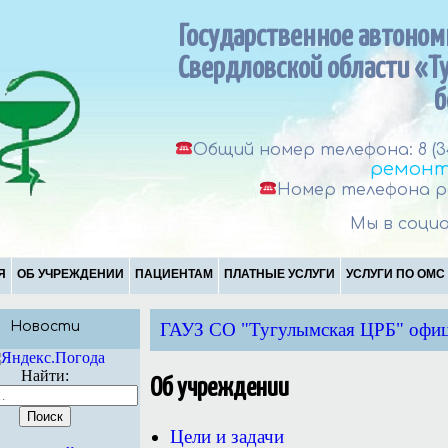
Государственное автоно
Свердловской области «Т
б
Общий номер телефона: 8 (3
ремонт
Номер телефона ре
Мы в социа
Я
ОБ УЧРЕЖДЕНИИ
ПАЦИЕНТАМ
ПЛАТНЫЕ УСЛУГИ
УСЛУГИ ПО ОМС
Новости
ГАУЗ СО "Тугулымская ЦРБ" офиц
Найти:
Об учреждении
Цели и задачи