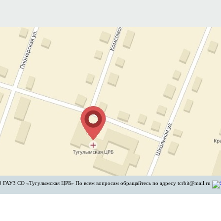
 ГАУЗ СО «Тугулымская ЦРБ» По всем вопросам обращайтесь по адресу tcrbit@mail.ru