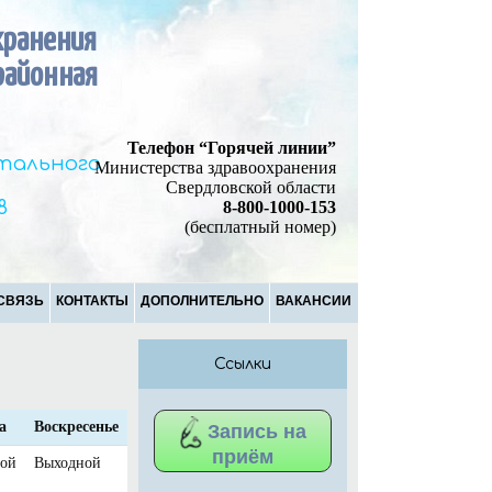
хранения
районная
Телефон “Горячей линии”
итального
Министерства здравоохранения
Свердловской области
8
8-800-1000-153
(бесплатный номер)
СВЯЗЬ
КОНТАКТЫ
ДОПОЛНИТЕЛЬНО
ВАКАНСИИ
Ссылки
а
Воскресенье
Запись на
приём
ой
Выходной