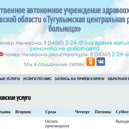
ственное автономное учреждение здравоо
вской области «Тугулымская центральная 
больница»
2-24-01 (на время кап
омер телефона: 8 (34367)
ремонта не работает)
2-24-6
Номер телефона регистратуры: 8 (34367)
Мы в социальных сетях:
ЫЕ УСЛУГИ
УСЛУГИ ПО ОМС
ЗАПИСЬ НА ПРИЁМ К ВРАЧУ
ОБРАТНАЯ 
инские услуги
льник
Вторник
Среда
Четверг
Пятница
Суббот
Оплата
Выходн
производится