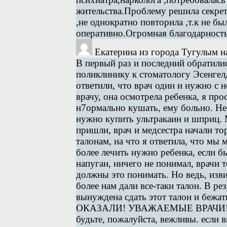
жительства.Проблему решила секрет
,не однократно повторила ,т.к не был
оперативно.Огромная благодарность 
Екатерина
из города Тугулым
н
В первый раз и последний обратилис
поликлинику к стоматологу Эсенгел
ответили, что врач один и нужно с 
врачу, она осмотрела ребенка, я про
н7ормально кушать, ему больно. Не
нужно купить ультракаин и шприц. М
пришли, врач и медсестра начали тор
талонам, на что я ответила, что мы
более лечить нужно ребенка, если б
напуган, ничего не понимал, врачи 
должны это понимать. Но ведь, изви
более нам дали все-таки талон. В ре
вынуждена сдать этот талон и б
ОКАЗАЛИ! УВАЖАЕМЫЕ ВРАЧИ!
будьте, пожалуйста, вежливы. если 