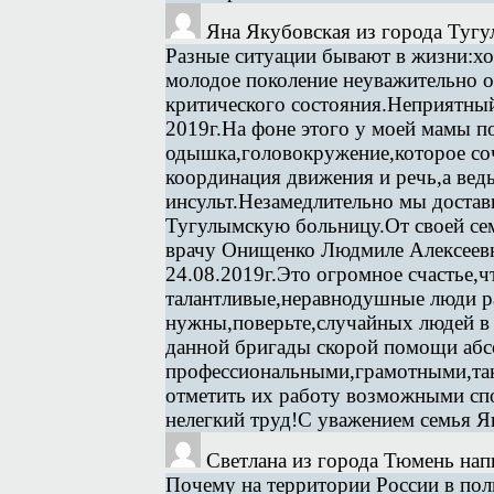
Яна Якубовская
из города Туг
Разные ситуации бывают в жизни:хо
молодое поколение неуважительно о
критического состояния.Неприятный
2019г.На фоне этого у моей мамы п
одышка,головокружение,которое со
координация движения и речь,а ведь
инсульт.Незамедлительно мы достав
Тугулымскую больницу.От своей се
врачу Онищенко Людмиле Алексеев
24.08.2019г.Это огромное счастье,ч
талантливые,неравнодушные люди ра
нужны,поверьте,случайных людей в 
данной бригады скорой помощи аб
профессиональными,грамотными,так
отметить их работу возможными 
нелегкий труд!С уважением семья 
Светлана
из города Тюмень
нап
Почему на территории России в поли