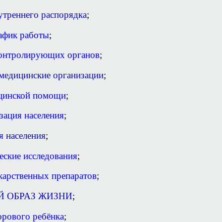
утреннего распорядка
;
афик работы
;
онтролирующих органов
;
медицинские организации
;
цинской помощи
;
зация населения
;
я населения
;
еские исследования
;
карственных препаратов
;
Й ОБРАЗ ЖИЗНИ
;
орового ребёнка
;