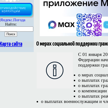
Найти:
О мерах социальной поддержки граж
Карта сайта
С 01 января 2
Федерации нач
поддержки гра
о мерах социа
о выплатах гр
о выплатах гр
о компенсации
о выплатах ре
о выплатах военнослужащим и чл