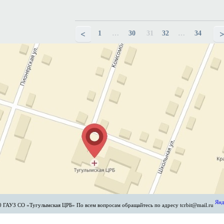
1
…
30
31
32
…
34
 ГАУЗ СО «Тугулымская ЦРБ» По всем вопросам обращайтесь по адресу tcrbit@mail.ru