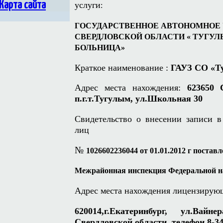
Карта сайта
услуги
:
ГОСУДАРСТВЕННОЕ АВТОНОМНОЕ
СВЕРДЛОВСКОЙ ОБЛАСТИ
« ТУГУ
БОЛЬНИЦА»
Краткое наименование :
ГАУЗ СО «Т
Адрес места нахождения:
623650 С
п.г.т.Тугулым, ул.Школьная 30
Свидетельство о внесении записи 
лиц
№
1026602236044 от 01.01.2012 г постав
Межрайонная инспекция Федеральной н
Адрес места нахождения
лицензирующ
620014,г.Екатеринбург, ул.Вай
Свердловской области, телефон 8-34