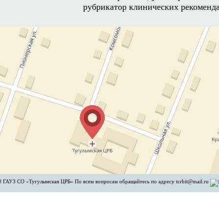
рубрикатор клинических рекоменд
 ГАУЗ СО «Тугулымская ЦРБ» По всем вопросам обращайтесь по адресу tcrbit@mail.ru