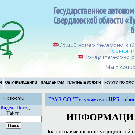
Государственное автоно
Свердловской области «Т
б
Общий номер телефона: 8 (3
ремонт
Номер телефона ре
Мы в социа
Я
ОБ УЧРЕЖДЕНИИ
ПАЦИЕНТАМ
ПЛАТНЫЕ УСЛУГИ
УСЛУГИ ПО ОМС
Новости
ГАУЗ СО "Тугулымская ЦРБ" офиц
Найти:
ИНФОРМАЦИЯ
Полное наименование медицинской о