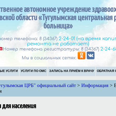
ственное автономное учреждение здравоо
вской области «Тугулымская центральная 
больница»
2-24-01 (на время кап
омер телефона: 8 (34367)
ремонта не работает)
2-24-6
Номер телефона регистратуры: 8 (34367)
Мы в социальных сетях:
ЫЕ УСЛУГИ
УСЛУГИ ПО ОМС
ЗАПИСЬ НА ПРИЁМ К ВРАЧУ
ОБРАТНАЯ 
гулымская ЦРБ" официальный сайт
>
Информация
>
я
 для населения