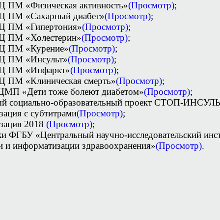
Ц ПМ «Физическая активность»
(Просмотр)
;
Ц ПМ «Сахарный диабет»
(Просмотр)
;
Ц ПМ «Гипертония»
(Просмотр)
;
Ц ПМ «Холестерин»
(Просмотр)
;
Ц ПМ «Курение»
(Просмотр)
;
Ц ПМ «Инсульт»
(Просмотр)
;
Ц ПМ «Инфаркт»
(Просмотр)
;
Ц ПМ «Клиническая смерть»
(Просмотр)
;
ЦМП «Дети тоже болеют диабетом»
(Просмотр)
;
ый социально-образовательный проект СТОП-ИНСУЛ
зация с субтитрами
(Просмотр)
;
зация 2018
(Просмотр)
;
и ФГБУ «Центральный научно-исследовательский инс
и и информатизации здравоохранения»
(Просмотр)
.